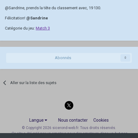
@Sandrine
, prends la tête du classement avec, 19 130.
Félicitation!
@Sandrine
Catégorie du jeu:
Match 3
Abonnés
0
Aller sur la liste des sujets
Langue
Nous contacter
Cookies
© Copyright 2026 sicerond-web.fr. Tous droits réservés.
Ce site a été créé par un amateur, pour des amateurs, dans un but non