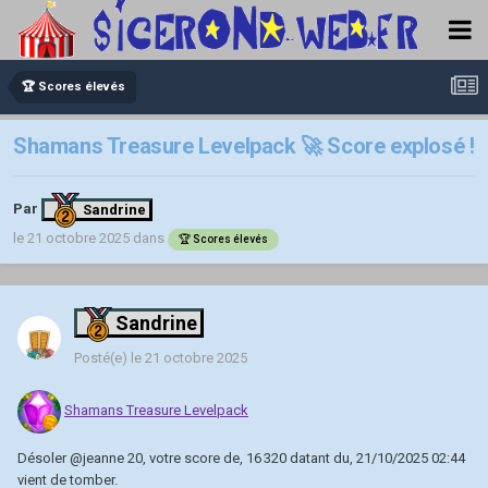
🏆 Scores élevés
Shamans Treasure Levelpack 🚀 Score explosé !
Par
Sandrine
le 21 octobre 2025
dans
🏆 Scores élevés
Sandrine
Posté(e)
le 21 octobre 2025
Shamans Treasure Levelpack
Désoler
@jeanne 20
, votre score de, 16 320 datant du, 21/10/2025 02:44
vient de tomber.