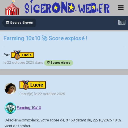
🏆 Scores élevés
Farming 10x10 🚀 Score explosé !
Par
Lucie
le 22 octobre 2025
dans
🏆 Scores élevés
Lucie
Posté(e)
le 22 octobre 2025
Farming 10x10
Désoler
@Onyxblack
, votre score de, 3 158 datant du, 22/10/2025 18:02
vient de tomber.