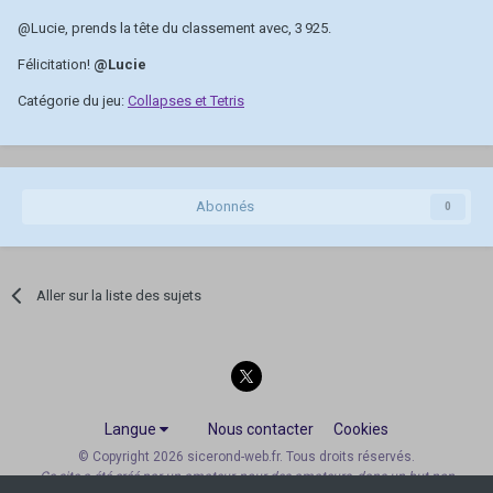
@Lucie
, prends la tête du classement avec, 3 925.
Félicitation!
@Lucie
Catégorie du jeu:
Collapses et Tetris
Abonnés
0
Aller sur la liste des sujets
Langue
Nous contacter
Cookies
© Copyright 2026 sicerond-web.fr. Tous droits réservés.
Ce site a été créé par un amateur, pour des amateurs, dans un but non