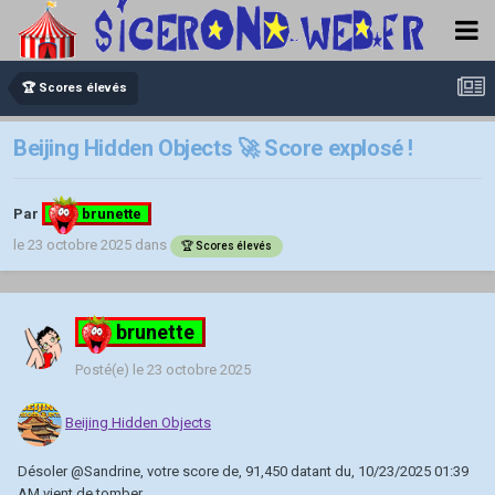
🏆 Scores élevés
Beijing Hidden Objects 🚀 Score explosé !
Par
brunette
le 23 octobre 2025
dans
🏆 Scores élevés
brunette
Posté(e)
le 23 octobre 2025
Beijing Hidden Objects
Désoler
@Sandrine
, votre score de, 91,450 datant du, 10/23/2025 01:39
AM vient de tomber.