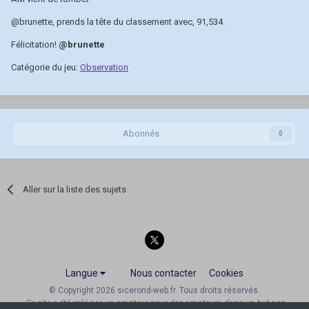
@brunette
, prends la tête du classement avec, 91,534.
Félicitation!
@brunette
Catégorie du jeu:
Observation
Abonnés
0
Aller sur la liste des sujets
Langue
Nous contacter
Cookies
© Copyright 2026 sicerond-web.fr. Tous droits réservés.
Ce site a été créé par un amateur, pour des amateurs, dans un but non