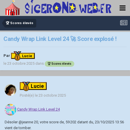
🏆 Scores élevés
Candy Wrap Link Level 24 🚀 Score explosé !
Par
Lucie
le 23 octobre 2025
dans
🏆 Scores élevés
Lucie
Posté(e)
le 23 octobre 2025
Candy Wrap Link Level 24
Désoler
@jeanne 20
, votre score de, 59 202 datant du, 23/10/2025 13:56
vient de tomber.