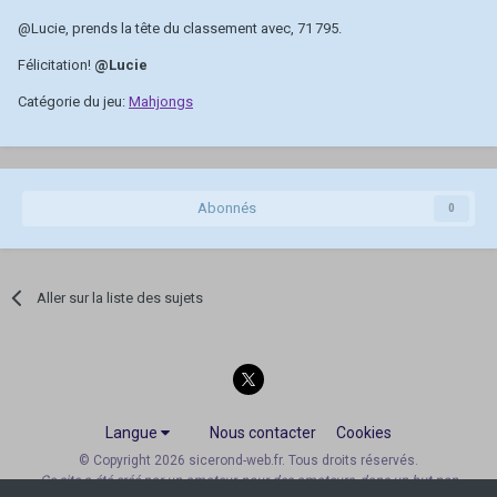
@Lucie
, prends la tête du classement avec, 71 795.
Félicitation!
@Lucie
Catégorie du jeu:
Mahjongs
Abonnés
0
Aller sur la liste des sujets
Langue
Nous contacter
Cookies
© Copyright 2026 sicerond-web.fr. Tous droits réservés.
Ce site a été créé par un amateur, pour des amateurs, dans un but non