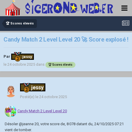
🏆 Scores élevés
Candy Match 2 Level Level 20 🚀 Score explosé !
Par
jessy
le 24 octobre 2025
dans
🏆 Scores élevés
jessy
Posté(e)
le 24 octobre 2025
Candy Match 2 Level Level 20
Désoler
@jeanne 20
, votre score de, 8 078 datant du, 24/10/2025 07:21
vient de tomber.