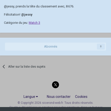
@jessy
, prends la tête du classement avec, 8 676.
Félicitation!
@jessy
Catégorie du jeu:
Match 3
Abonnés
0
Aller sur la liste des sujets
Langue
Nous contacter
Cookies
© Copyright 2026 sicerond-web.fr. Tous droits réservés.
Ce site a été créé par un amateur, pour des amateurs, dans un but non