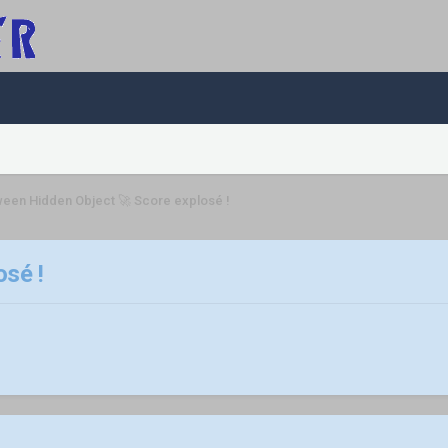
ween Hidden Object 🚀 Score explosé !
sé !