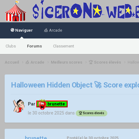
🧭 Naviguer
🎪 Arcade
Clubs
Forums
Classement
Accueil
🎪 Arcade
Meilleurs scores
🏆 Scores élevés
Hallo
Halloween Hidden Object 🚀 Score explo
Par
brunette
le 30 octobre 2025
dans
🏆 Scores élevés
brunette
Posté(e)
le 30 octobre 2025