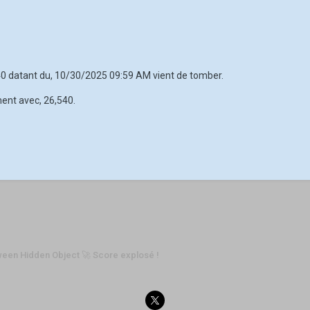
340 datant du, 10/30/2025 09:59 AM vient de tomber.
ment avec, 26,540.
ween Hidden Object 🚀 Score explosé !