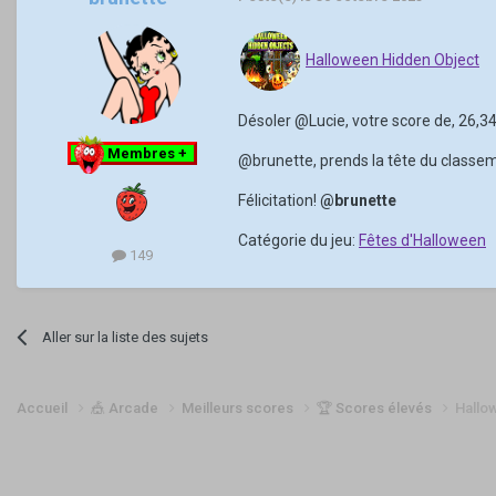
Halloween Hidden Object
Désoler
@Lucie
, votre score de, 26,
Membres +
@brunette
, prends la tête du classe
Félicitation!
@brunette
Catégorie du jeu:
Fêtes d'Halloween
149
Aller sur la liste des sujets
Accueil
🎪 Arcade
Meilleurs scores
🏆 Scores élevés
Hallo