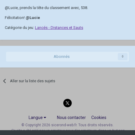
@Lucie
, prends la tête du classement avec, 538.
Félicitation!
@Lucie
Catégorie du jeu:
Lancés - Distances et Sauts
Abonnés
0
Aller sur la liste des sujets
Langue
Nous contacter
Cookies
© Copyright 2026 sicerond-web.fr. Tous droits réservés.
Ce site a été créé par un amateur, pour des amateurs, dans un but non