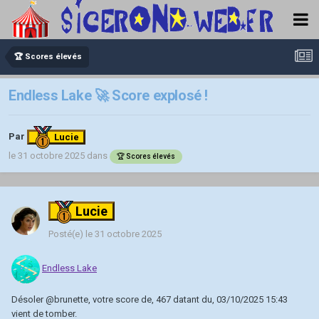
🏆 Scores élevés
Endless Lake 🚀 Score explosé !
Par
Lucie
le 31 octobre 2025
dans
🏆 Scores élevés
Lucie
Posté(e)
le 31 octobre 2025
Endless Lake
Désoler
@brunette
, votre score de, 467 datant du, 03/10/2025 15:43
vient de tomber.