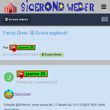
🏆 Scores élevés
Fancy Diver 🚀 Score explosé !
Par
jeanne 20
le 1 novembre 2025
dans
🏆 Scores élevés
jeanne 20
Posté(e)
le 1 novembre 2025
Fancy Diver
Désoler
@Elothom
, votre score de, 17 datant du, 01/11/2025 18:41 vient
de tomber.