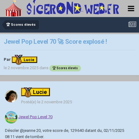
🏆 Scores élevés
Jewel Pop Level 70 🚀 Score explosé !
Par
Lucie
le 2 novembre 2025
dans
🏆 Scores élevés
Lucie
Posté(e)
le 2 novembre 2025
Jewel Pop Level 70
Désoler
@jeanne 20
, votre score de, 129 640 datant du, 02/11/2025
08:11 vient de tomber.