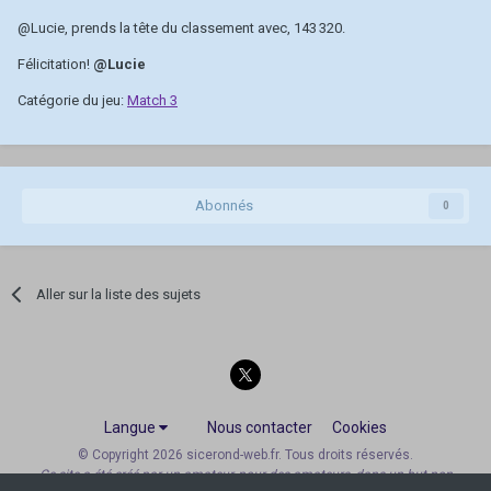
@Lucie
, prends la tête du classement avec, 143 320.
Félicitation!
@Lucie
Catégorie du jeu:
Match 3
Abonnés
0
Aller sur la liste des sujets
Langue
Nous contacter
Cookies
© Copyright 2026 sicerond-web.fr. Tous droits réservés.
Ce site a été créé par un amateur, pour des amateurs, dans un but non