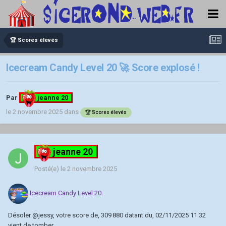
🏆 Scores élevés
Icecream Candy Level 20 🚀 Score explosé !
Par
jeanne 20
le 2 novembre 2025
dans
🏆 Scores élevés
jeanne 20
Posté(e)
le 2 novembre 2025
Icecream Candy Level 20
Désoler
@jessy
, votre score de, 309 880 datant du, 02/11/2025 11:32
vient de tomber.