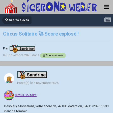
🏆 Scores élevés
Circus Solitaire 🚀 Score explosé !
Par
Sandrine
le 5 novembre 2025
dans
🏆 Scores élevés
Sandrine
Posté(e)
le 5 novembre 2025
Circus Solitaire
Désoler
@Joséelord
, votre score de, 42 086 datant du, 04/11/2025 15:33
vient de tomber.