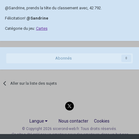
@Sandrine
, prends la tête du classement avec, 42 792.
Félicitation!
@Sandrine
Catégorie du jeu:
Cartes
Abonnés
0
Aller sur la liste des sujets
Langue
Nous contacter
Cookies
© Copyright 2026 sicerond-web.fr. Tous droits réservés.
Ce site a été créé par un amateur, pour des amateurs, dans un but non