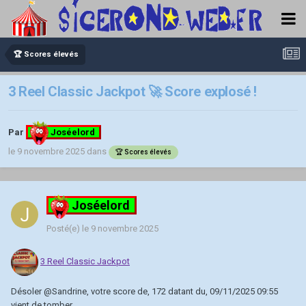
🏆 Scores élevés
3 Reel Classic Jackpot 🚀 Score explosé !
Par
Joséelord
le 9 novembre 2025
dans
🏆 Scores élevés
Joséelord
Posté(e)
le 9 novembre 2025
3 Reel Classic Jackpot
Désoler
@Sandrine
, votre score de, 172 datant du, 09/11/2025 09:55
vient de tomber.