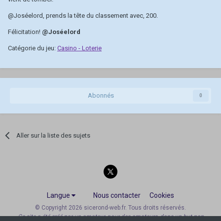
@Joséelord
, prends la tête du classement avec, 200.
Félicitation!
@Joséelord
Catégorie du jeu:
Casino - Loterie
Abonnés
0
Aller sur la liste des sujets
Langue
Nous contacter
Cookies
© Copyright 2026 sicerond-web.fr. Tous droits réservés.
Ce site a été créé par un amateur, pour des amateurs, dans un but non