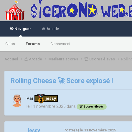
🧭 Naviguer
🎪 Arcade
Clubs
Forums
Classement
Accueil
🎪 Arcade
Meilleurs scores
🏆 Scores élevés
Rolli
Rolling Cheese 🚀 Score explosé !
Par
jessy
le 11 novembre 2025
dans
🏆 Scores élevés
jessy
Posté(e)
le 11 novembre 2025