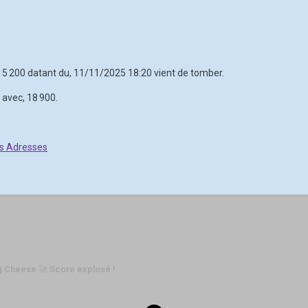
 15 200 datant du, 11/11/2025 18:20 vient de tomber.
 avec, 18 900.
es Adresses
ng Cheese 🚀 Score explosé !