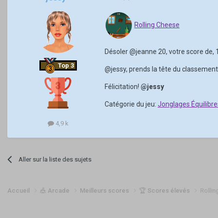
Rolling Cheese
Désoler
@jeanne 20
, votre score de,
Top 3
@jessy
, prends la tête du classement
Félicitation!
@jessy
Catégorie du jeu:
Jonglages Équilibr
4,9 k
Aller sur la liste des sujets
Accueil
🎪 Arcade
Meilleurs scores
🏆 Scores élevés
Rolli