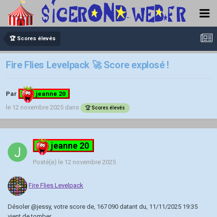
🏆 Scores élevés
Fire Flies Levelpack 🚀 Score explosé !
Par
jeanne 20
le 12 novembre 2025
dans
🏆 Scores élevés
jeanne 20
Posté(e)
le 12 novembre 2025
Fire Flies Levelpack
Désoler
@jessy
, votre score de, 167 090 datant du, 11/11/2025 19:35
vient de tomber.