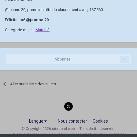
@jeanne 20
, prends la tête du classement avec, 167 560.
Félicitation!
@jeanne 20
Catégorie du jeu:
Match 3
Abonnés
0
Aller sur la liste des sujets
Langue
Nous contacter
Cookies
© Copyright 2026 sicerond-web.fr. Tous droits réservés.
Ce site a été créé par un amateur, pour des amateurs, dans un but non