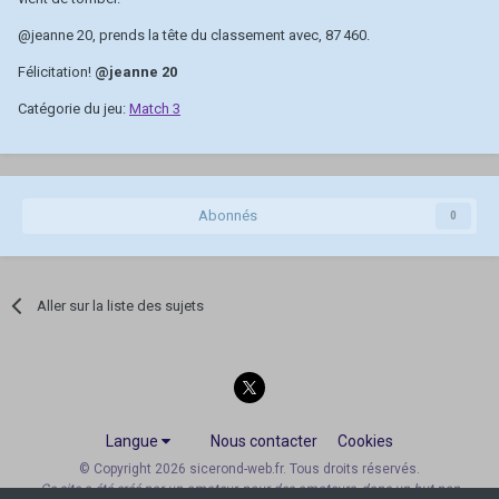
@jeanne 20
, prends la tête du classement avec, 87 460.
Félicitation!
@jeanne 20
Catégorie du jeu:
Match 3
Abonnés
0
Aller sur la liste des sujets
Langue
Nous contacter
Cookies
© Copyright 2026 sicerond-web.fr. Tous droits réservés.
Ce site a été créé par un amateur, pour des amateurs, dans un but non