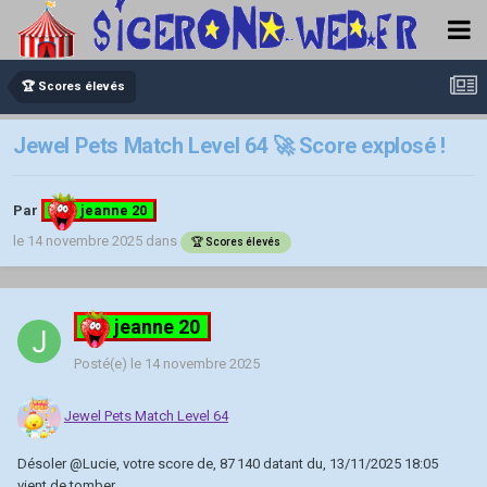
🏆 Scores élevés
Jewel Pets Match Level 64 🚀 Score explosé !
Par
jeanne 20
le 14 novembre 2025
dans
🏆 Scores élevés
jeanne 20
Posté(e)
le 14 novembre 2025
Jewel Pets Match Level 64
Désoler
@Lucie
, votre score de, 87 140 datant du, 13/11/2025 18:05
vient de tomber.