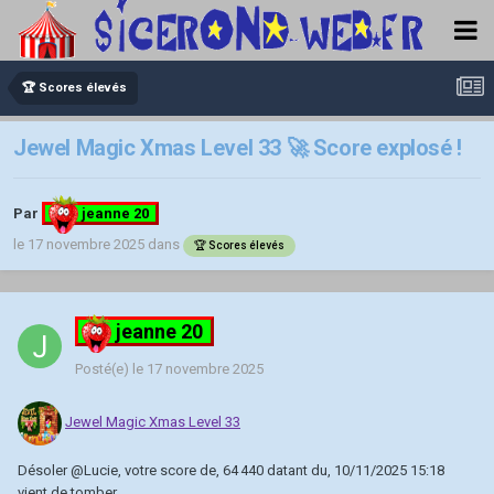
🏆 Scores élevés
Jewel Magic Xmas Level 33 🚀 Score explosé !
Par
jeanne 20
le 17 novembre 2025
dans
🏆 Scores élevés
jeanne 20
Posté(e)
le 17 novembre 2025
Jewel Magic Xmas Level 33
Désoler
@Lucie
, votre score de, 64 440 datant du, 10/11/2025 15:18
vient de tomber.