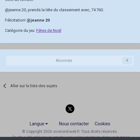
@jeanne 20
, prends la tête du classement avec, 74 760.
Félicitation!
@jeanne 20
Catégorie du jeu:
Fêtes de Noël
Abonnés
0
Aller sur la liste des sujets
Langue
Nous contacter
Cookies
© Copyright 2026 sicerond-web.fr. Tous droits réservés.
Ce site a été créé par un amateur, pour des amateurs, dans un but non