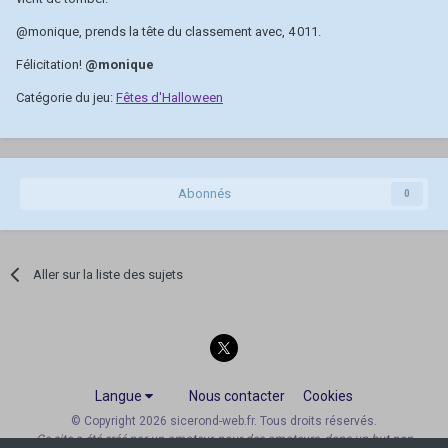
@monique
, prends la tête du classement avec, 4 011.
Félicitation!
@monique
Catégorie du jeu:
Fêtes d'Halloween
Abonnés
0
Aller sur la liste des sujets
Langue
Nous contacter
Cookies
© Copyright 2026 sicerond-web.fr. Tous droits réservés.
Ce site a été créé par un amateur, pour des amateurs, dans un but non