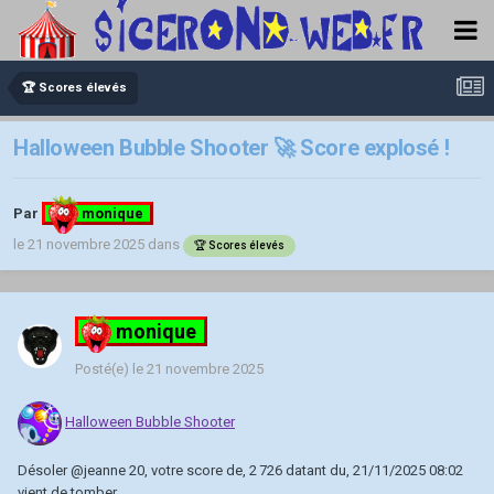
🏆 Scores élevés
Halloween Bubble Shooter 🚀 Score explosé !
Par
monique
le 21 novembre 2025
dans
🏆 Scores élevés
monique
Posté(e)
le 21 novembre 2025
Halloween Bubble Shooter
Désoler
@jeanne 20
, votre score de, 2 726 datant du, 21/11/2025 08:02
vient de tomber.