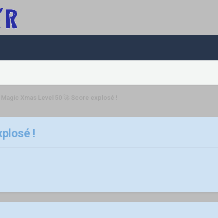
 Magic Xmas Level 50 🚀 Score explosé !
plosé !