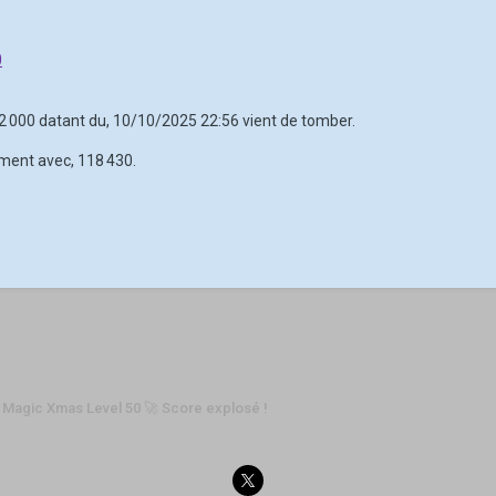
0
 92 000 datant du, 10/10/2025 22:56 vient de tomber.
ement avec, 118 430.
 Magic Xmas Level 50 🚀 Score explosé !