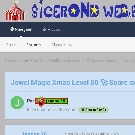
🧭 Naviguer
🎪 Arcade
Clubs
Forums
Classement
Accueil
🎪 Arcade
Meilleurs scores
🏆 Scores élevés
Jewel
Jewel Magic Xmas Level 50 🚀 Score ex
Par
jeanne 20
le 23 novembre 2025
dans
🏆 Scores élevés
jeanne 20
Posté(e)
le 23 novembre 2025