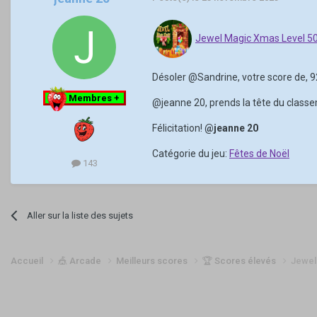
Jewel Magic Xmas Level 5
Désoler
@Sandrine
, votre score de,
Membres +
@jeanne 20
, prends la tête du class
Félicitation!
@jeanne 20
Catégorie du jeu:
Fêtes de Noël
143
Aller sur la liste des sujets
Accueil
🎪 Arcade
Meilleurs scores
🏆 Scores élevés
Jewel