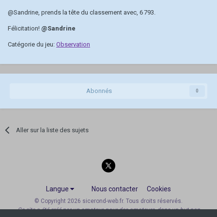
@Sandrine
, prends la tête du classement avec, 6 793.
Félicitation!
@Sandrine
Catégorie du jeu:
Observation
Abonnés
0
Aller sur la liste des sujets
Langue
Nous contacter
Cookies
© Copyright 2026 sicerond-web.fr. Tous droits réservés.
Ce site a été créé par un amateur, pour des amateurs, dans un but non