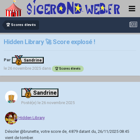
🏆 Scores élevés
Hidden Library 🚀 Score explosé !
Par
Sandrine
le 26 novembre 2025
dans
🏆 Scores élevés
Sandrine
Posté(e)
le 26 novembre 2025
Hidden Library
Désoler
@brunette
, votre score de, 4 879 datant du, 26/11/2025 08:45
vient de tomber.