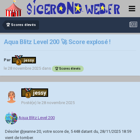
🏆 Scores élevés
Aqua Blitz Level 200 🚀 Score explosé !
Par
jessy
le 28 novembre 2025
dans
🏆 Scores élevés
jessy
Posté(e)
le 28 novembre 2025
Aqua Blitz Level 200
Désoler
@jeanne 20
, votre score de, 5 448 datant du, 28/11/2025 18:59
vient de tomber.