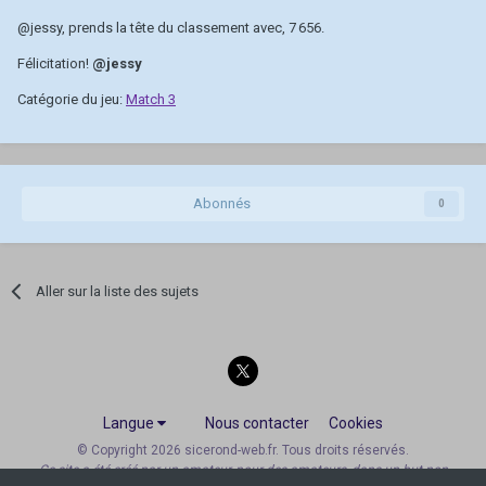
@jessy
, prends la tête du classement avec, 7 656.
Félicitation!
@jessy
Catégorie du jeu:
Match 3
Abonnés
0
Aller sur la liste des sujets
Langue
Nous contacter
Cookies
© Copyright 2026 sicerond-web.fr. Tous droits réservés.
Ce site a été créé par un amateur, pour des amateurs, dans un but non