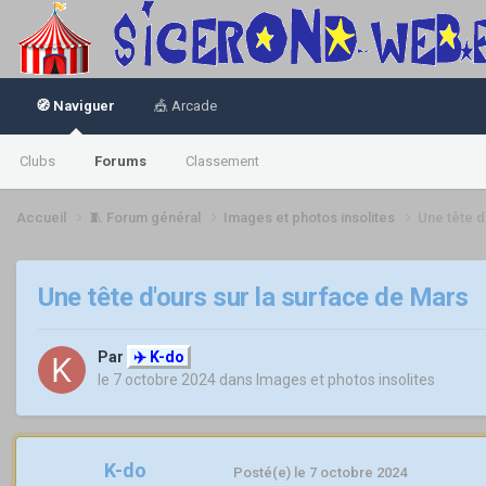
🧭 Naviguer
🎪 Arcade
Clubs
Forums
Classement
Accueil
🧵 Forum général
Images et photos insolites
Une tête d
Une tête d'ours sur la surface de Mars
Par
✈️ K-do
le 7 octobre 2024
dans
Images et photos insolites
K-do
Posté(e)
le 7 octobre 2024