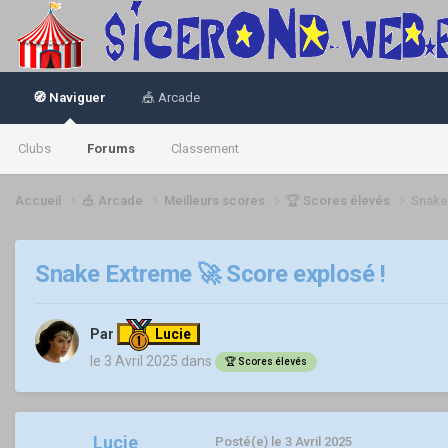
🧭 Naviguer
🎪 Arcade
Clubs
Forums
Classement
Accueil
🎪 Arcade
Meilleurs scores
🏆 Scores élevés
Snake
Snake Extreme 🚀 Score explosé !
Par
Lucie
le 3 Avril 2025
dans
🏆 Scores élevés
Lucie
Posté(e)
le 3 Avril 2025