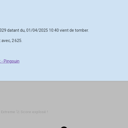
2 329 datant du, 01/04/2025 10:40 vient de tomber.
 avec, 2 625.
 - Pingouin
 Extreme 🚀 Score explosé !