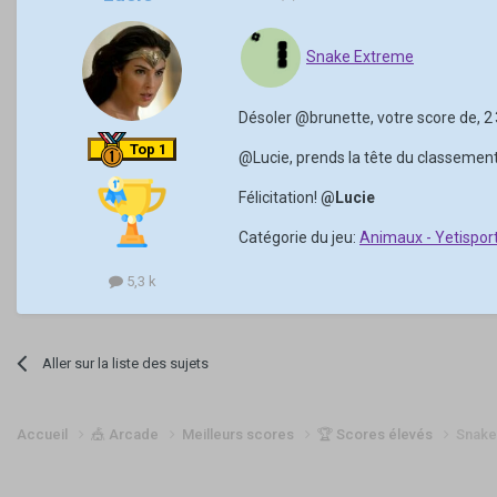
Snake Extreme
Désoler
@brunette
, votre score de, 
Top 1
@Lucie
, prends la tête du classement
Félicitation!
@Lucie
Catégorie du jeu:
Animaux - Yetisport
5,3 k
Aller sur la liste des sujets
Accueil
🎪 Arcade
Meilleurs scores
🏆 Scores élevés
Snake