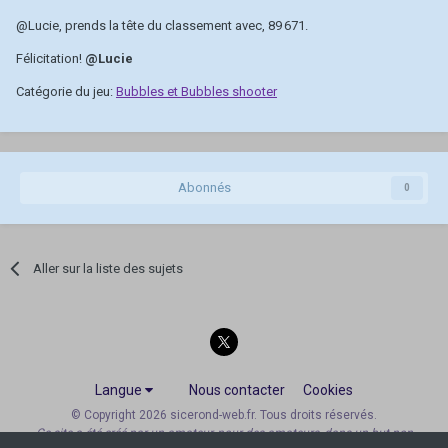
@Lucie
, prends la tête du classement avec, 89 671.
Félicitation!
@Lucie
Catégorie du jeu:
Bubbles et Bubbles shooter
Abonnés
0
Aller sur la liste des sujets
Langue
Nous contacter
Cookies
© Copyright 2026 sicerond-web.fr. Tous droits réservés.
Ce site a été créé par un amateur, pour des amateurs, dans un but non