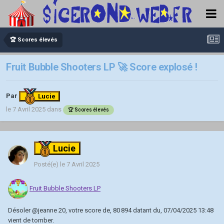
🏆 Scores élevés
Fruit Bubble Shooters LP 🚀 Score explosé !
Par
Lucie
le 7 Avril 2025
dans
🏆 Scores élevés
Lucie
Posté(e)
le 7 Avril 2025
Fruit Bubble Shooters LP
Désoler
@jeanne 20
, votre score de, 80 894 datant du, 07/04/2025 13:48
vient de tomber.