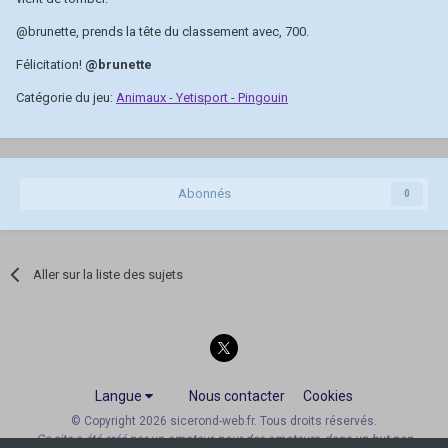
@brunette
, prends la tête du classement avec, 700.
Félicitation!
@brunette
Catégorie du jeu:
Animaux - Yetisport - Pingouin
Abonnés
0
Aller sur la liste des sujets
Langue
Nous contacter
Cookies
© Copyright 2026 sicerond-web.fr. Tous droits réservés.
Ce site a été créé par un amateur, pour des amateurs, dans un but non