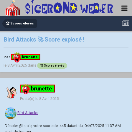
🏆 Scores élevés
Bird Attacks 🚀 Score explosé !
Par
brunette
le 8 Avril 2025
dans
🏆 Scores élevés
brunette
Posté(e)
le 8 Avril 2025
Bird Attacks
Désoler
@Lucie
, votre score de, 445 datant du, 04/07/2025 11:37 AM
vient de tomber.