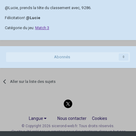
@Lucie
, prends la tête du classement avec, 9 286.
Félicitation!
@Lucie
Catégorie du jeu:
Match 3
Abonnés
0
Aller sur la liste des sujets
Langue
Nous contacter
Cookies
© Copyright 2026 sicerond-web.fr. Tous droits réservés.
Ce site a été créé par un amateur, pour des amateurs, dans un but non