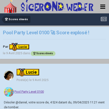
🏆 Scores élevés
Pool Party Level 0100 🚀 Score explosé !
Par
Lucie
le 9 Avril 2025
dans
🏆 Scores élevés
Lucie
Posté(e)
le 9 Avril 2025
Pool Party Level 0100
Désoler
@daniel
, votre score de, 4 524 datant du, 09/04/2025 11:21 vient
de tomber.