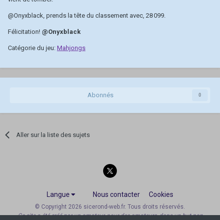
@Onyxblack
, prends la tête du classement avec, 28 099.
Félicitation!
@Onyxblack
Catégorie du jeu:
Mahjongs
Abonnés
0
Aller sur la liste des sujets
Langue
Nous contacter
Cookies
© Copyright 2026 sicerond-web.fr. Tous droits réservés.
Ce site a été créé par un amateur, pour des amateurs, dans un but non