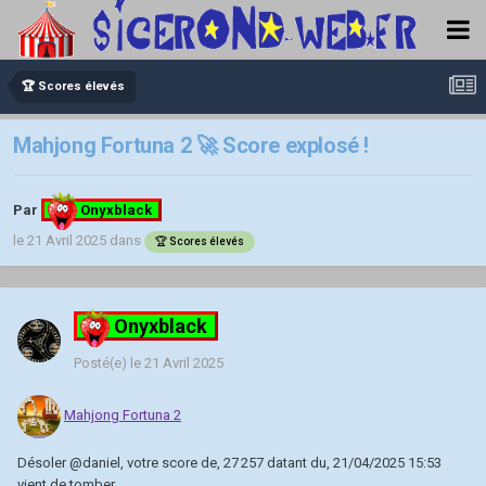
🏆 Scores élevés
Mahjong Fortuna 2 🚀 Score explosé !
Par
Onyxblack
le 21 Avril 2025
dans
🏆 Scores élevés
Onyxblack
Posté(e)
le 21 Avril 2025
Mahjong Fortuna 2
Désoler
@daniel
, votre score de, 27 257 datant du, 21/04/2025 15:53
vient de tomber.