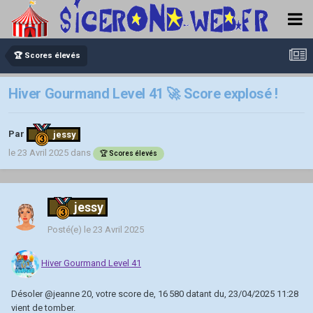
🏆 Scores élevés
Hiver Gourmand Level 41 🚀 Score explosé !
Par
jessy
le 23 Avril 2025
dans
🏆 Scores élevés
jessy
Posté(e)
le 23 Avril 2025
Hiver Gourmand Level 41
Désoler
@jeanne 20
, votre score de, 16 580 datant du, 23/04/2025 11:28
vient de tomber.