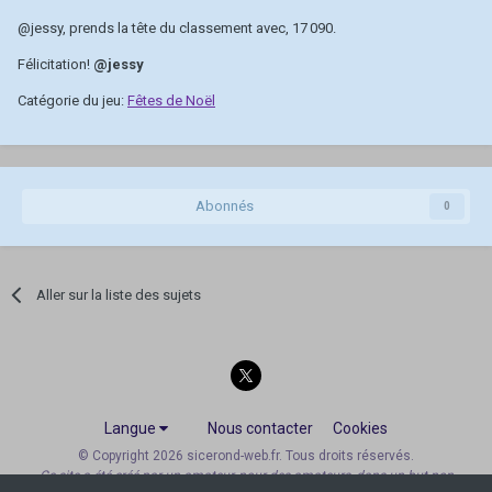
@jessy
, prends la tête du classement avec, 17 090.
Félicitation!
@jessy
Catégorie du jeu:
Fêtes de Noël
Abonnés
0
Aller sur la liste des sujets
Langue
Nous contacter
Cookies
© Copyright 2026 sicerond-web.fr. Tous droits réservés.
Ce site a été créé par un amateur, pour des amateurs, dans un but non