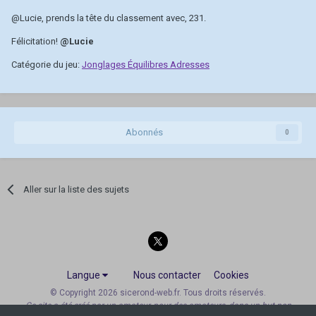
@Lucie
, prends la tête du classement avec, 231.
Félicitation!
@Lucie
Catégorie du jeu:
Jonglages Équilibres Adresses
Abonnés
0
Aller sur la liste des sujets
Langue
Nous contacter
Cookies
© Copyright 2026 sicerond-web.fr. Tous droits réservés.
Ce site a été créé par un amateur, pour des amateurs, dans un but non