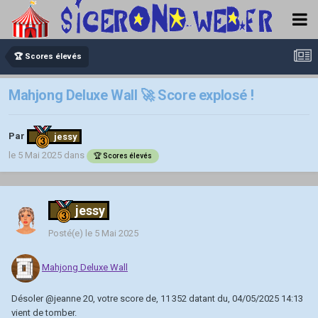
🏆 Scores élevés
Mahjong Deluxe Wall 🚀 Score explosé !
Par
jessy
le 5 Mai 2025
dans
🏆 Scores élevés
jessy
Posté(e)
le 5 Mai 2025
Mahjong Deluxe Wall
Désoler
@jeanne 20
, votre score de, 11 352 datant du, 04/05/2025 14:13
vient de tomber.