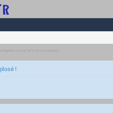
y Kingdom 4 Level 10 🚀 Score explosé !
plosé !