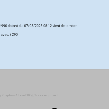
 2 990 datant du, 07/05/2025 08:12 vient de tomber.
 avec, 3 290.
y Kingdom 4 Level 10 🚀 Score explosé !