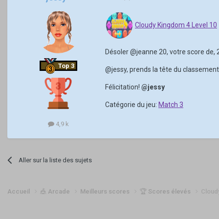
Cloudy Kingdom 4 Level 10
Désoler
@jeanne 20
, votre score de,
Top 3
@jessy
, prends la tête du classement
Félicitation!
@jessy
Catégorie du jeu:
Match 3
4,9 k
Aller sur la liste des sujets
Accueil
🎪 Arcade
Meilleurs scores
🏆 Scores élevés
Cloud