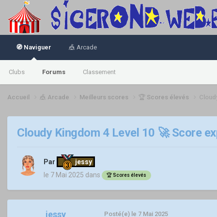
🧭 Naviguer
🎪 Arcade
Clubs
Forums
Classement
Accueil
🎪 Arcade
Meilleurs scores
🏆 Scores élevés
Cloud
Cloudy Kingdom 4 Level 10 🚀 Score ex
Par
jessy
le 7 Mai 2025
dans
🏆 Scores élevés
jessy
Posté(e)
le 7 Mai 2025