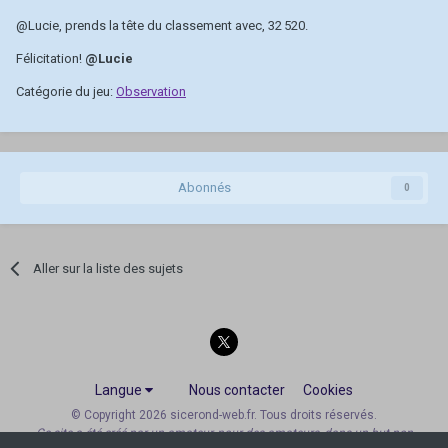
@Lucie
, prends la tête du classement avec, 32 520.
Félicitation!
@Lucie
Catégorie du jeu:
Observation
Abonnés
0
Aller sur la liste des sujets
Langue
Nous contacter
Cookies
© Copyright 2026 sicerond-web.fr. Tous droits réservés.
Ce site a été créé par un amateur, pour des amateurs, dans un but non