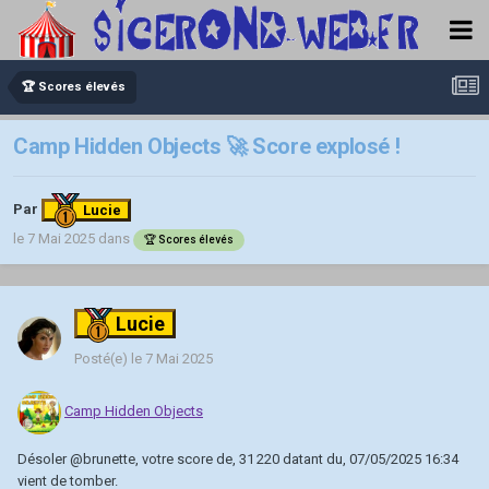
🏆 Scores élevés
Camp Hidden Objects 🚀 Score explosé !
Par
Lucie
le 7 Mai 2025
dans
🏆 Scores élevés
Lucie
Posté(e)
le 7 Mai 2025
Camp Hidden Objects
Désoler
@brunette
, votre score de, 31 220 datant du, 07/05/2025 16:34
vient de tomber.