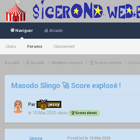
🧭 Naviguer
🎪 Arcade
Clubs
Forums
Classement
Accueil
🎪 Arcade
Meilleurs scores
🏆 Scores élevés
Masod
Masodo Slingo 🚀 Score explosé !
Par
jessy
le 10 Mai 2025
dans
🏆 Scores élevés
jessy
Posté(e)
le 10 Mai 2025