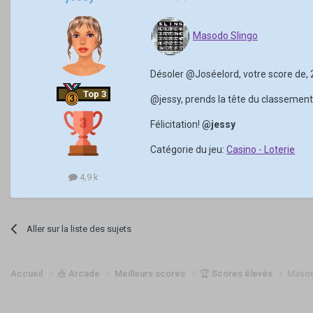
Masodo Slingo
Désoler
@Joséelord
, votre score de
Top 3
@jessy
, prends la tête du classement
Félicitation!
@jessy
Catégorie du jeu:
Casino - Loterie
4,9 k
Aller sur la liste des sujets
Accueil
🎪 Arcade
Meilleurs scores
🏆 Scores élevés
Masod